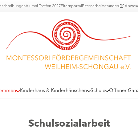
usschreibungen
Alumni-Treffen 2027
Elternportal
Elternarbeitsstunden
Abwese
kommen
Kinderhaus & Kinderhäuschen
Schule
Offener Gan
Schulsozialarbeit