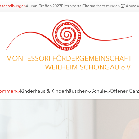
usschreibungen
Alumni-Treffen 2027
Elternportal
Elternarbeitsstunden
Abwese
kommen
Kinderhaus & Kinderhäuschen
Schule
Offener Gan