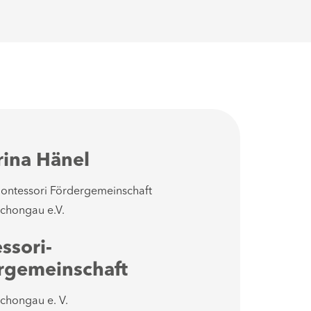
rina Hänel
ontessori Fördergemeinschaft
chongau e.V.
ssori-
rgemeinschaft
chongau e. V.