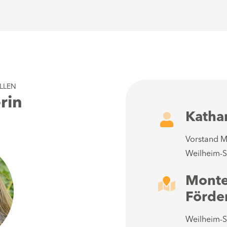
LLEN
rin
Katha
Vorstand M
Weilheim-S
Monte
Förde
Weilheim-S