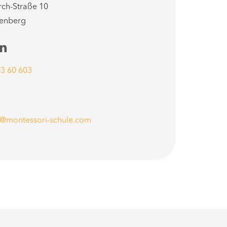
rch-Straße 10
ßenberg
on
03 60 603
l
@montessori-schule.com