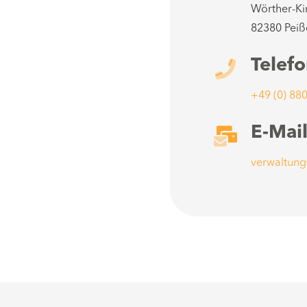
Wörther-Ki
82380 Pei
Telef
+49 (0) 88
E-Mai
verwaltung