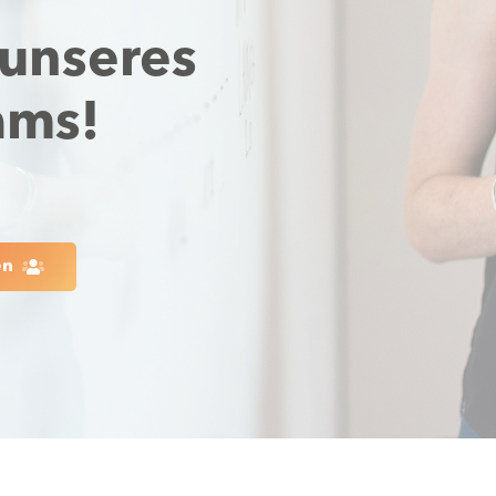
 unseres
ams!
en