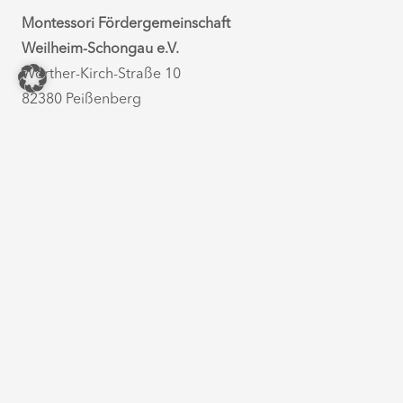
Montessori Fördergemeinschaft
Weilheim-Schongau e.V.
Wörther-Kirch-Straße 10
82380 Peißenberg
Telefon:
08803-60603
E-Mail:
verwaltung@montessori-schule.com
Montessori Schule Peißenberg
Wörther-Kirch-Straße 10
82380 Peißenberg
Telefon:
08803-60603
E-Mail:
info@montessori-schule.com
Montessori Kinderhaus & Kinderhäuschen
Am Öferl 23
82362 Weilheim